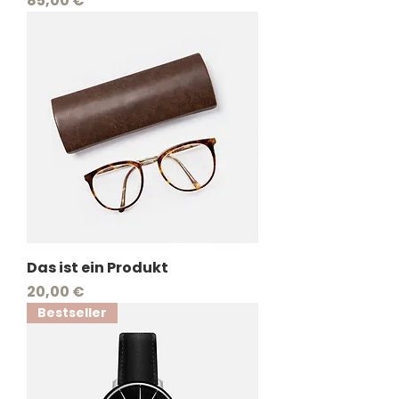
85,00 €
Das ist ein Produkt
Preis
20,00 €
Bestseller