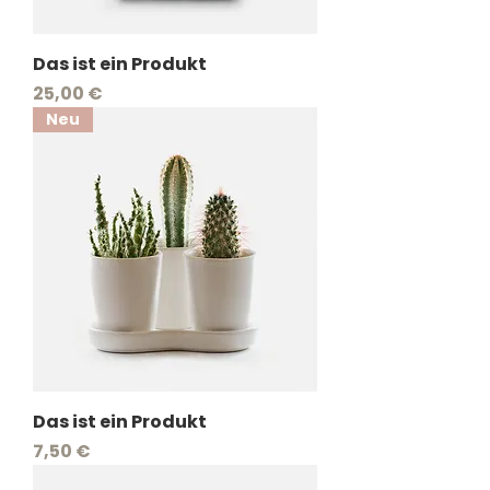
Das ist ein Produkt
Preis
25,00 €
Neu
Das ist ein Produkt
Preis
7,50 €