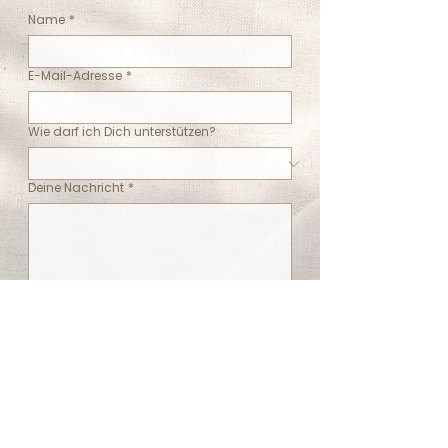
Name
*
E-Mail-Adresse
*
Wie darf ich Dich unterstützen?
Deine Nachricht
*
Absenden
Kontaktformular
Dr.deflize@gmail.com