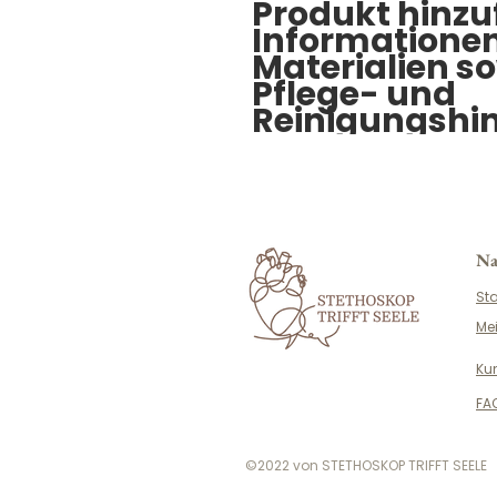
Produkt hinzufü
Informationen
Materialien so
Pflege- und 
Reinigungshin
Na
Sta
Me
Ku
FA
©2022 von STETHOSKOP TRIFFT SEELE