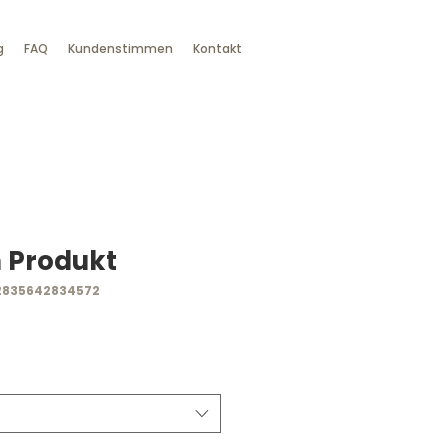
g
FAQ
Kundenstimmen
Kontakt
n Produkt
2835642834572