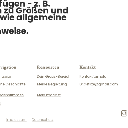
gen - z. B. 
Versandbedingun
 zu Größen und 
Möglichkeit, um 
wie allgemeine 
Ihren Online-Shop
zeigen, dass Ihr 
ist.
weise.
vigation
Ressourcen
Kontakt
rtseite
Dein Gratis-Bereich
Kontaktformular
ine Geschichte
Meine Begleitung
Dr.deflize@gmail.com
ndenstimmen
Mein Podcast
Q
Impressum
Datenschutz